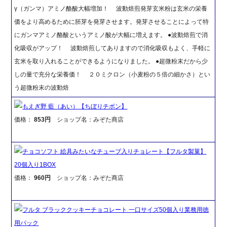
γ（ガンマ）アミノ酪酸大幅増加！ 波動焙煎発芽玄米粉は玄米の栄養
価をより高めるために胚芽を発芽させます。発芽させることによって特
にガンマアミノ酪酸というアミノ酸が大幅に増えます。 ●波動焙煎で消
化吸収がアップ！ 波動焙煎してありますので消化吸収もよく、手軽に
玄米を取り入れることができるようになりました。 ●超微粉末だから少
しの量で充分な栄養価！ ２０ミクロン（小麦粉の５倍の細かさ）とい
う超微粉末の波動焙
もえぎ野 藍（あい）【ちぼりチボン】
価格：
853円
ショップ名：みぞた商店
チョコソフト 絵具みたいなチューブ入りチョレート【フルタ製菓】
20個入り1BOX
価格：
960円
ショップ名：みぞた商店
フルタ ブラッククッキーチョコレート 一口サイズ50個入り業務用徳
用パック