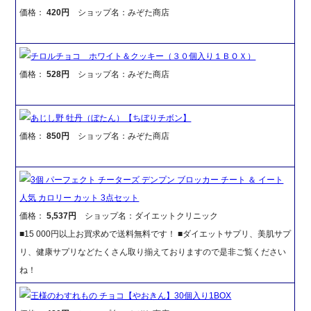
価格：
420円
ショップ名：みぞた商店
チロルチョコ ホワイト＆クッキー（３０個入り１ＢＯＸ）
価格：
528円
ショップ名：みぞた商店
あじし野 牡丹（ぼたん）【ちぼりチボン】
価格：
850円
ショップ名：みぞた商店
3個 パーフェクト チーターズ デンプン ブロッカー チート ＆ イート
人気 カロリー カット 3点セット
価格：
5,537円
ショップ名：ダイエットクリニック
■15 000円以上お買求めで送料無料です！ ■ダイエットサプリ、美肌サプ
リ、健康サプリなどたくさん取り揃えておりますので是非ご覧ください
ね！
王様のわすれもの チョコ【やおきん】30個入り1BOX