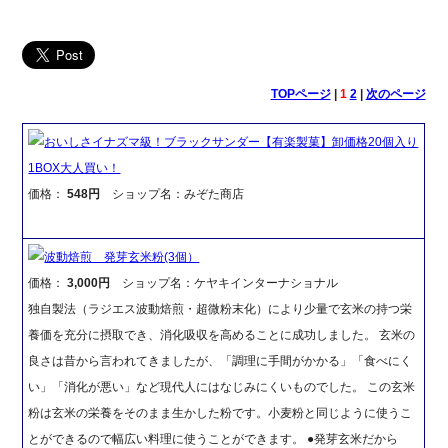
TOPページ
|
1
2
|
次のページ
おいしさイナズマ級！ブラックサンダー【有楽製菓】卸価格20個入り
1BOX大人買い！
価格：
548円
ショップ名：みぞた商店
波動焙煎 発芽玄米粉(3個）
価格：
3,000円
ショップ名：ケヤキインターナショナル
独自製法（ラジエス波動焙煎・超微粉末化）により少量で玄米の持つ栄
養価を充分に摂取でき、消化吸収を高めることに成功しました。 玄米の
良さは昔から言われてきましたが、「調理に手間がかかる」「食べにく
い」「消化が悪い」など現代人にはなじみにくいものでした。 この玄米
粉は玄米の栄養をそのまま生かした粉です。小麦粉と同じように使うこ
とができるので幅広い料理に使うことができます。 ●発芽玄米だから