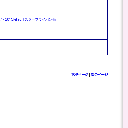
12” x 16” Skillet オスターフライパン鍋
TOPページ
|
次のページ