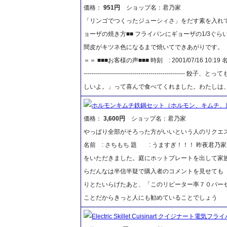
価格：
951円
ショップ名：君乃家
「リンゴでつくったジューシィさ」をだす素を入れ
ョーザの焼き方■■ フライパンにギョーザの1/3ぐ
間皮がキツネ色になるまで焼いてできあがりです。
＝＝ ■■■お客様の声■■■ 時刻 : 2001/07/16 10:1
--------------------------------------
しいよ。」って喜んで食べてくれました。わたしは
ホルモンキムチ鉄鍋セット（ホルモン、キムチ、
価格：
3,600円
ショップ名：君乃家
やっぱり全部がそろった方がいいという人のリクエストにお答
名前 : さちもち 題 : うますぎ！！！ 昨夜君
をいただきました。庭にホットプレートを出して家
らだんなは半信半疑で購入者のコメントを見せても「
りとたいらげたあと、「このリピーター率７０パー
ことだからきっと人にも勧めていることでしょう
Electric Skillet Cuisinart クイジナート電気フ