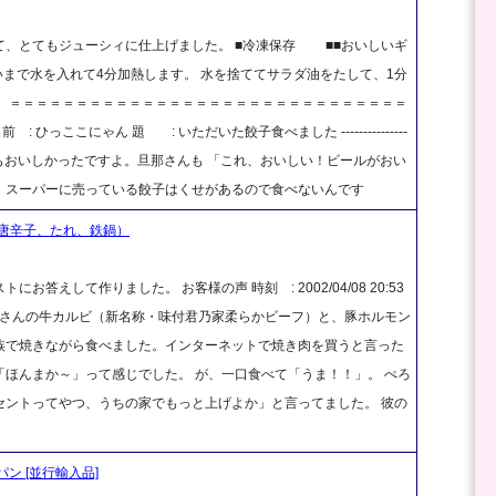
て、とてもジューシィに仕上げました。 ■冷凍保存 ■■おいしいギ
らいまで水を入れて4分加熱します。 水を捨ててサラダ油をたして、1分
 ＝＝＝＝＝＝＝＝＝＝＝＝＝＝＝＝＝＝＝＝＝＝＝＝＝＝＝＝＝＝
9 名前 : ひっここにゃん 題 : いただいた餃子食べました ---------------
------------ 餃子、とってもおいしかったですよ。旦那さんも 「これ、おいしい！ビールがおい
、スーパーに売っている餃子はくせがあるので食べないんです
唐辛子、たれ、鉄鍋）
えして作りました。 お客様の声 時刻 : 2002/04/08 20:53
乃家さんの牛カルビ（新名称・味付君乃家柔らかビーフ）と、豚ホルモン
族で焼きながら食べました。インターネットで焼き肉を買うと言った
ほんまか～」って感じでした。 が、一口食べて「うま！！」。 ぺろ
セントってやつ、うちの家でもっと上げよか」と言ってました。 彼の
ライパン [並行輸入品]