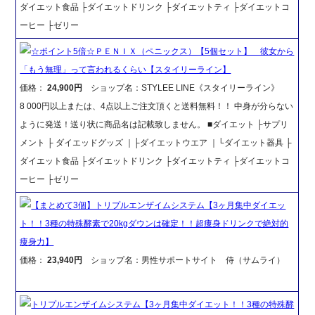
ダイエット食品 ├ダイエットドリンク ├ダイエットティ ├ダイエットコ
ーヒー ├ゼリー
☆ポイント5倍☆ＰＥＮＩＸ（ペニックス）【5個セット】 彼女から
「もう無理」って言われるくらい【スタイリーライン】
価格：
24,900円
ショップ名：STYLEE LINE《スタイリーライン》
8 000円以上または、4点以上ご注文頂くと送料無料！！ 中身が分らない
ように発送！送り状に商品名は記載致しません。 ■ダイエット ├サプリ
メント ├ ダイエッドグッズ ｜├ダイエットウエア ｜└ダイエット器具 ├
ダイエット食品 ├ダイエットドリンク ├ダイエットティ ├ダイエットコ
ーヒー ├ゼリー
【まとめて3個】トリプルエンザイムシステム【3ヶ月集中ダイエッ
ト！！3種の特殊酵素で20kgダウンは確定！！超痩身ドリンクで絶対的
痩身力】
価格：
23,940円
ショップ名：男性サポートサイト 侍（サムライ）
トリプルエンザイムシステム【3ヶ月集中ダイエット！！3種の特殊酵