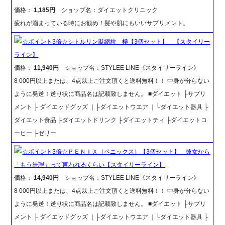
価格：
1,185円
ショップ名：ダイエットクリニック
疲れが溜まっている時にお勧め！髪や肌にもいいサプリメント。
☆ポイント3倍☆シトルリン凝縮粒 極【3個セット】 【スタイリー
ライン】
価格：
11,940円
ショップ名：STYLEE LINE《スタイリーライン》
8 000円以上または、4点以上ご注文頂くと送料無料！！ 中身が分らない
ように発送！送り状に商品名は記載致しません。 ■ダイエット ├サプリ
メント ├ ダイエッドグッズ ｜├ダイエットウエア ｜└ダイエット器具 ├
ダイエット食品 ├ダイエットドリンク ├ダイエットティ ├ダイエットコ
ーヒー ├ゼリー
☆ポイント3倍☆ＰＥＮＩＸ（ペニックス）【3個セット】 彼女から
「もう無理」って言われるくらい【スタイリーライン】
価格：
14,940円
ショップ名：STYLEE LINE《スタイリーライン》
8 000円以上または、4点以上ご注文頂くと送料無料！！ 中身が分らない
ように発送！送り状に商品名は記載致しません。 ■ダイエット ├サプリ
メント ├ ダイエッドグッズ ｜├ダイエットウエア ｜└ダイエット器具 ├