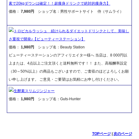
素で20kgダウンは確定！！超痩身ドリンクで絶対的痩身力】
価格：
7,980円
ショップ名：男性サポートサイト 侍（サムライ）
トロピカルラッシュ 続けられるダイエットドリンクとして、美味し
さ重視で開発♪【ビューティーステーション】
価格：
1,980円
ショップ名：Beauty Station
ビューティーステーションのアフィリエイター様へ 当店は、8 000円以
上または、4点以上ご注文頂くと送料無料です！！ また、高報酬率設定
（30～50%以上）の商品もございますので、ご査収のほどよろしくお願
い申し上げます。 ご意見・ご要望はお気軽にお申し付けください。
生酵素スリムジンジャー
価格：
1,980円
ショップ名：Guts-Hunter
TOPページ
|
次のページ