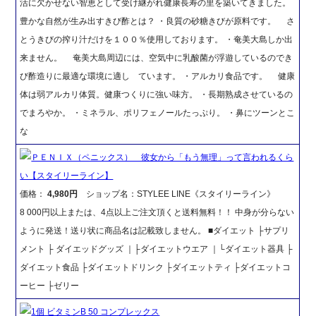
活に欠かせない智恵として受け継がれ健康長寿の里を築いてきました。
豊かな自然が生み出すきび酢とは？ ・良質の砂糖きびが原料です。 さ
とうきびの搾り汁だけを１００％使用しております。 ・奄美大島しか出
来ません。 奄美大島周辺には、空気中に乳酸菌が浮遊しているのでき
び酢造りに最適な環境に適し ています。 ・アルカリ食品です。 健康
体は弱アルカリ体質。健康つくりに強い味方。 ・長期熟成させているの
でまろやか。 ・ミネラル、ポリフェノールたっぷり。 ・鼻にツーンとこ
な
ＰＥＮＩＸ（ペニックス） 彼女から「もう無理」って言われるくら
い【スタイリーライン】
価格：
4,980円
ショップ名：STYLEE LINE《スタイリーライン》
8 000円以上または、4点以上ご注文頂くと送料無料！！ 中身が分らない
ように発送！送り状に商品名は記載致しません。 ■ダイエット ├サプリ
メント ├ ダイエッドグッズ ｜├ダイエットウエア ｜└ダイエット器具 ├
ダイエット食品 ├ダイエットドリンク ├ダイエットティ ├ダイエットコ
ーヒー ├ゼリー
1個 ビタミンB 50 コンプレックス