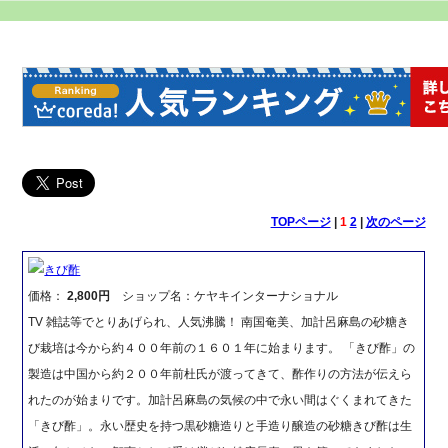
TOPページ
|
1
2
|
次のページ
きび酢
価格：
2,800円
ショップ名：ケヤキインターナショナル
TV 雑誌等でとりあげられ、人気沸騰！ 南国奄美、加計呂麻島の砂糖き
び栽培は今から約４００年前の１６０１年に始まります。 「きび酢」の
製造は中国から約２００年前杜氏が渡ってきて、酢作りの方法が伝えら
れたのが始まりです。加計呂麻島の気候の中で永い間はぐくまれてきた
「きび酢」。永い歴史を持つ黒砂糖造りと手造り醸造の砂糖きび酢は生