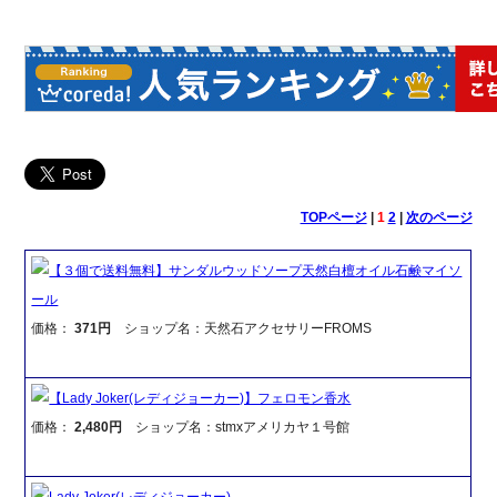
TOPページ
|
1
2
|
次のページ
【３個で送料無料】サンダルウッドソープ天然白檀オイル石鹸マイソ
ール
価格：
371円
ショップ名：天然石アクセサリーFROMS
【Lady Joker(レディジョーカー)】フェロモン香水
価格：
2,480円
ショップ名：stmxアメリカヤ１号館
Lady Joker(レディジョーカー)