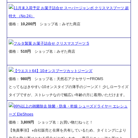
11月末入荷予定 お菓子詰合せ スーパージャンボ クリスマスブーツ 超
特大 （No.24）
価格：
10,200円
ショップ名：みぞた商店
フルタ製菓 お菓子詰合せ クリスマスブーツ S
価格：
510円
ショップ名：みぞた商店
【ウエスト64】10オンスブーツカットジーンズ
価格：
980円
ショップ名：天然石アクセサリーFROMS
とってもはきやすい10オンスタイプの薄手のジーンズ！ 少しローライズ
タイプですが、ストレッチなので幅広い年齢の方に着用いただけます。
99%以上の雑菌除去 除菌・防臭・乾燥 シューズドライヤー エレシュ
ーズ EleShoes
価格：
3,809円
ショップ名：お買い物だねっと！
【免責事項】 ※自社販売と在庫を共有しているため、タイミングにより