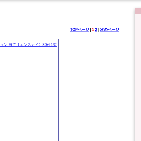
TOPページ
|
1
2
|
次のページ
ョン 当て【エンスカイ】30付1束