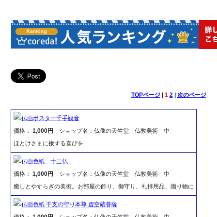
TOPページ
|
1
2
|
次のページ
仏画ポスター千手観音
価格：
1,000円
ショップ名：仏像の天竺堂 仏教美術 中
ほとけさまに接する喜びを
仏画色紙 十三仏
価格：
1,000円
ショップ名：仏像の天竺堂 仏教美術 中
癒しとやすらぎの美術。お部屋の飾り、御守り、礼拝用品、贈り物に
仏画色紙 干支の守り本尊 虚空蔵菩薩
価格：
1,000円
ショップ名：仏像の天竺堂 仏教美術 中