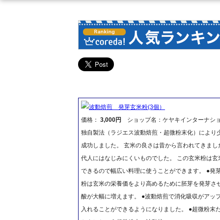
波動焙煎 発芽玄米粉(3個）
価格：
3,000円
ショップ名：ケヤキインターナシ
独自製法（ラジエス波動焙煎・超微粉末化）により
成功しました。 玄米の良さは昔から言われてきま
代人にはなじみにくいものでした。 この玄米粉は
できるので幅広い料理に使うことができます。 ●発
粉は玄米の栄養価をより高めるために胚芽を発芽さ
酸が大幅に増えます。 ●波動焙煎で消化吸収がア
入れることができるようになりました。 ●超微粉