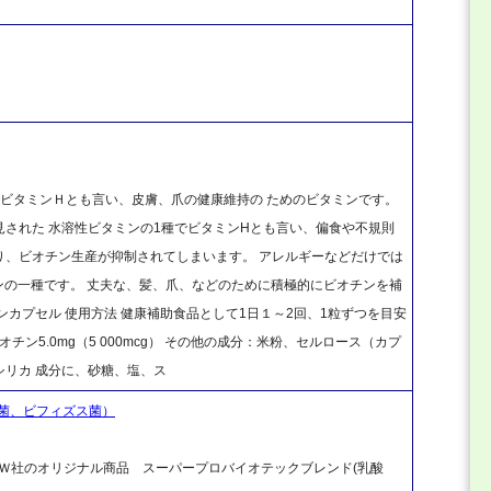
1種でビタミンＨとも言い、皮膚、爪の健康維持の ためのビタミンです。
された 水溶性ビタミンの1種でビタミンHとも言い、偏食や不規則
り、ビオチン生産が抑制されてしまいます。 アレルギーなどだけでは
ミンの一種です。 丈夫な、髪、爪、などのために積極的にビオチンを補
アンカプセル 使用方法 健康補助食品として1日１～2回、1粒ずつを目安
ン5.0mg（5 000mcg） その他の成分：米粉、セルロース（カプ
リカ 成分に、砂糖、塩、ス
菌、ビフィズス菌）
Ｗ社のオリジナル商品 スーパープロバイオテックブレンド(乳酸