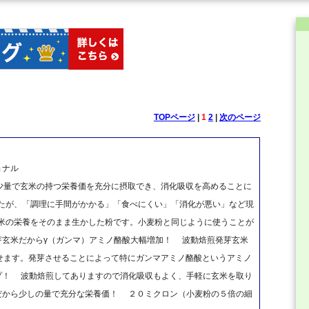
TOPページ
|
1
2
|
次のページ
ョナル
少量で玄米の持つ栄養価を充分に摂取でき、消化吸収を高めることに
したが、「調理に手間がかかる」「食べにくい」「消化が悪い」など現
玄米の栄養をそのまま生かした粉です。小麦粉と同じように使うことが
芽玄米だからγ（ガンマ）アミノ酪酸大幅増加！ 波動焙煎発芽玄米
せます。発芽させることによって特にガンマアミノ酪酸というアミノ
ップ！ 波動焙煎してありますので消化吸収もよく、手軽に玄米を取り
末だから少しの量で充分な栄養価！ ２０ミクロン（小麦粉の５倍の細