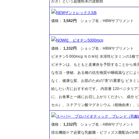
かさ）という超微粉末の波動焙
NEWザントレックス3赤
価格：
3,582円
ショップ名：HBWサプリメント
NOW社 ビオチン5000mcg
価格：
1,332円
ショップ名：HBWサプリメント
ビオチン5 000mcg ＮＯＷ社 水溶性ビタミンの
ビオチンは、もともと皮膚炎を予防することから発見
な生活・便秘、ある種の抗生物質や睡眠薬などによ
なく、健康な髪、お肌のための“美”の重要な ビタ
給したい方におすすめです。 内容量 120ベジタリ
に、お食事と一緒にお召し上がりください。 成分 ビオチ
セル）、ステアリン酸マグネシウム（植物由来）、シ
スーパー プロバイオティック ブレンド（乳酸
価格：
1,332円
ショップ名：HBWサプリメント
排出機能ケア必要な乳酸菌・ビフィズス菌配合のHB