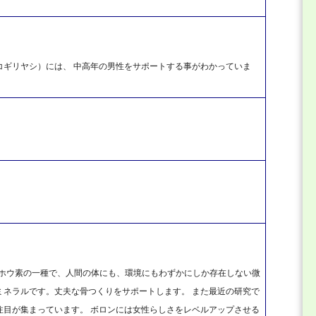
コギリヤシ）には、 中高年の男性をサポートする事がわかっていま
ンとはホウ素の一種で、人間の体にも、環境にもわずかにしか存在しない微
ミネラルです。丈夫な骨つくりをサポートします。 また最近の研究で
注目が集まっています。 ボロンには女性らしさをレベルアップさせる