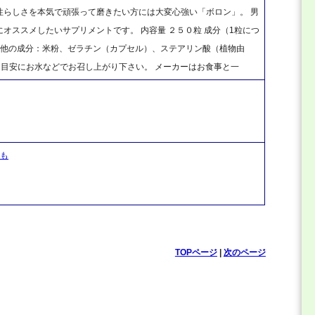
性らしさを本気で頑張って磨きたい方には大変心強い「ボロン」。 男
オススメしたいサプリメントです。 内容量 ２５０粒 成分（1粒につ
その他の成分：米粉、ゼラチン（カプセル）、ステアリン酸（植物由
粒を目安にお水などでお召し上がり下さい。 メーカーはお食事と一
いも
TOPページ
|
次のページ