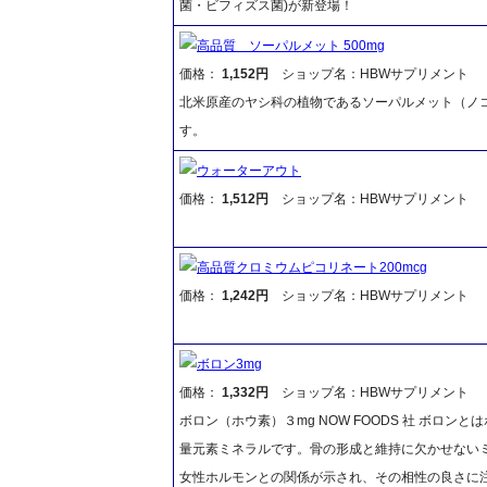
菌・ビフィズス菌)が新登場！
高品質 ソーパルメット 500mg
価格：
1,152円
ショップ名：HBWサプリメント
北米原産のヤシ科の植物であるソーパルメット（ノ
す。
ウォーターアウト
価格：
1,512円
ショップ名：HBWサプリメント
高品質クロミウムピコリネート200mcg
価格：
1,242円
ショップ名：HBWサプリメント
ボロン3mg
価格：
1,332円
ショップ名：HBWサプリメント
ボロン（ホウ素）３mg NOW FOODS 社 ボロ
量元素ミネラルです。骨の形成と維持に欠かせない
女性ホルモンとの関係が示され、その相性の良さに