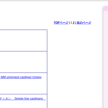
TOPページ
|
1
2
|
次のページ
njack cardigan Unisex
imple line cardigans