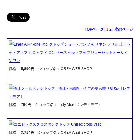
TOPページ
|
1
2
|
次のページ
Linen All-in-one タンクトップショートパンツ麻 リネン フリル 上下セ
ットアップ クロップド ロンパース セットアップジョーゼットオールイ
ンワン
価格：
5,800円
ショップ名：CREA WEB SHOP
着圧クールタンクトップ 着圧×涼感性＝今年の夏も乗り切る♪【レデ
ィモア】
価格：
760円
ショップ名：Lady More〈レディモア〉
ユニセックスクロスタンクトップ Unisex cross vest
価格：
3,714円
ショップ名：CREA WEB SHOP